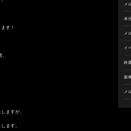
メ
未
きます！
メ
イ
間、
鈴
新
メ
。
たしますが、
たします。