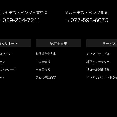
イ
メルセデス・ベンツ三重中央
メルセデス・ベンツ栗東
購入サポート
認定中古車
サービス
スプラン
特選認定中古車
アフターサービス
ラン
中古車情報
純正アクセサリー
心パッケージ
中古車検索
リコール関連情報
 me
安心の保証内容
インテリジェントドラ