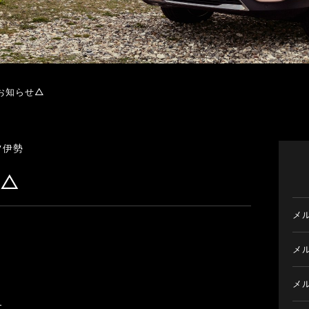
お知らせ△
ツ伊勢
せ△
メ
メ
メ
す。