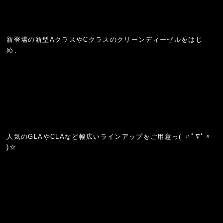
新登場の新型AクラスやCクラスのクリーンディーゼルをはじ
め、
人気のGLAやCLAなど幅広いラインアップをご用意っ( 〃ﾟ∇ﾟ〃
)☆