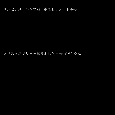
メルセデス・ベンツ四日市でも３メートルの
クリスマスツリーを飾りました～っ(∩´∀｀＠)⊃