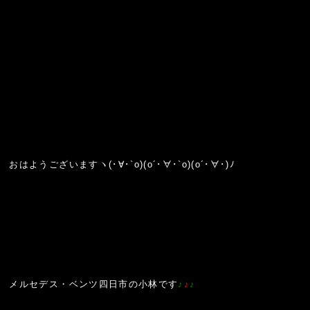
おはようございますヽ(･∀･`o)(o´･∀･`o)(o´･∀･)ﾉ
メルセデス・ベンツ四日市の小林です
♪
♪
♪