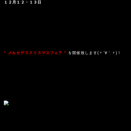
１２月１２・１３日
“ メルセデスクリスマスフェア “
を開催致します(〃´∀｀〃)！