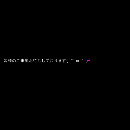
皆様のご来場お待ちしております( *´-ω-｀ )
♥