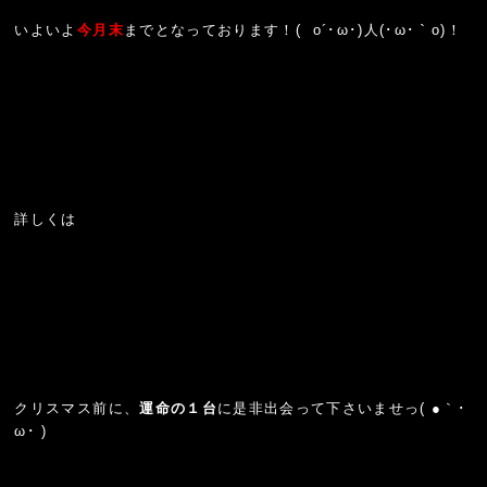
いよいよ
今月末
までとなっております！( o´･ω･)人(･ω･｀o)！
詳しくは
こちら
クリスマス前に、
運命の１台
に是非出会って下さいませっ( ●｀･
ω･ )ゞ