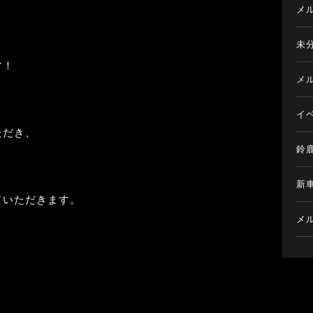
メ
未
す！
メ
イ
ただき、
鈴
新
ていただきます。
メ