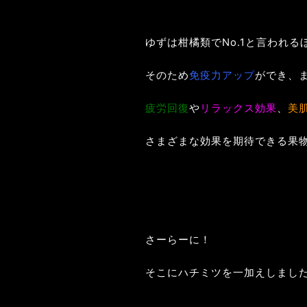
ゆずは柑橘類でNo.1と言われるほ
そのため
免疫力アップ
ができ、
疲労回復
や
リラックス効果
、
美
さまざまな効果を期待できる果物な
さーらーに！
そこにハチミツを一加えしまし