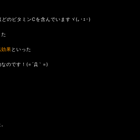
どのビタミンCを含んでいますヾ(｡･ｪ･)
また
肌効果
といった
のです！(=´Д｀=)
た。