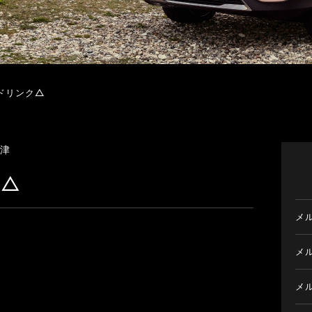
ドリンク△
津
ク△
メ
メ
メ