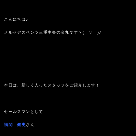
こんにちは♪
メルセデスベンツ三重中央の金丸ですヽ(=´▽`=)ﾉ
本日は、新しく入ったスタッフをご紹介します！
セールスマンとして
福間 健史
さん