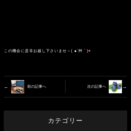
この機会に是非お越し下さいませ～( ●´艸｀)
♥
前の記事へ
次の記事へ
カテゴリー