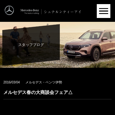
スタッフブログ
2016/03/04
メルセデス・ベンツ伊勢
メルセデス春の大商談会フェア△