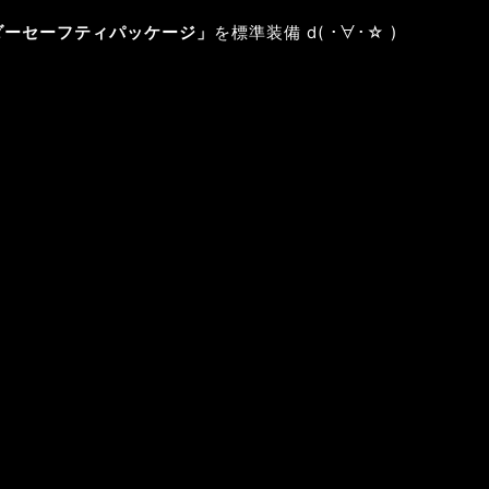
ダーセーフティパッケージ」
を標準装備 d( ･∀･☆ )