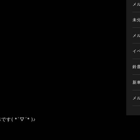
メ
未
メ
イ
鈴
新
メ
 *`▽´* )♪