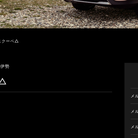
スクーペ△
ツ伊勢
△
メ
メ
メ