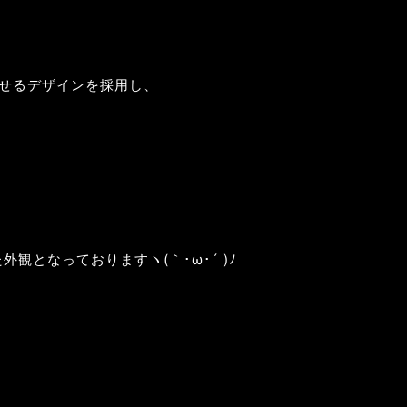
させるデザインを採用し、
観となっておりますヽ(｀･ω･´ )ﾉ