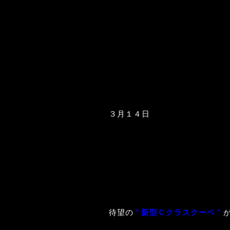
３月１４日
待望の
“ 新型Ｃクラスクーペ “
が