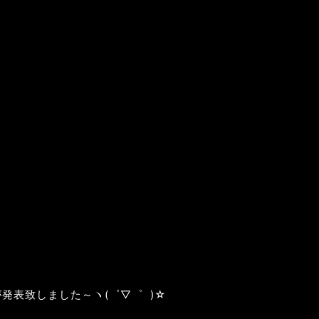
発表致しました～ヽ(゜▽゜ )☆