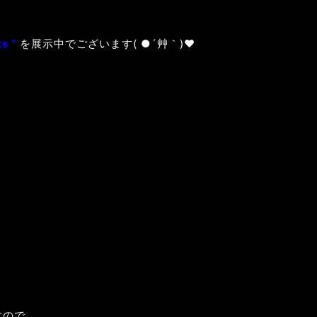
s “
を展示中でございます( ●´艸｀)
♥
すので