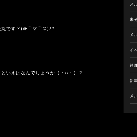
メ
未
丸ですヾ(＠⌒▽⌒＠)ﾉ?
メ
イ
鈴
トといえばなんでしょうか（・∩・）？
新
メ