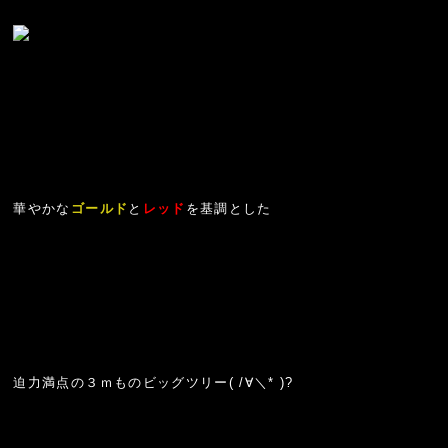
華やかな
ゴールド
と
レッド
を基調とした
迫力満点の３ｍものビッグツリー( /∀＼* )?