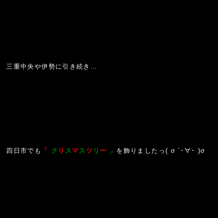
三重中央や伊勢に引き続き…
四日市でも
「
ク
リ
ス
マ
ス
ツ
リ
ー
」
を飾りましたっ( σ `･∀･ )σ