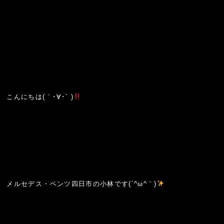
こんにちは(｀･∀･´ )
メルセデス・ベンツ四日市の小林です(´^ω^｀)