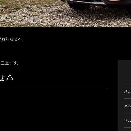
のお知らせ△
ツ三重中央
せ△
メ
メ
メ