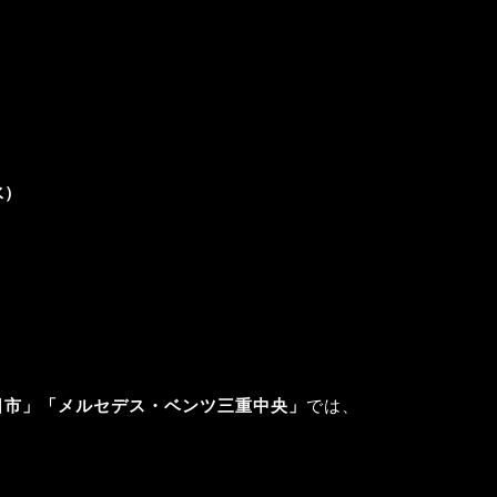
水）
日市」「メルセデス・ベンツ三重中央」
では、