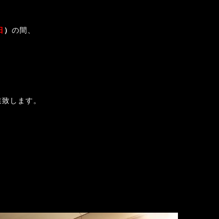
日
）
の間、
業致します。