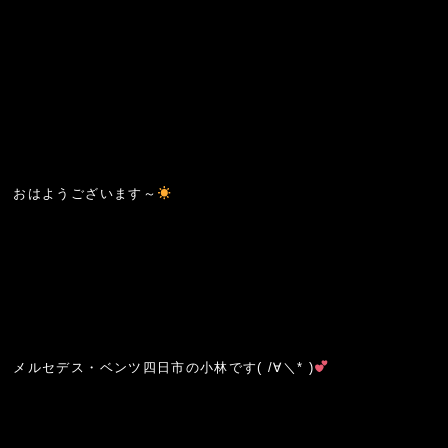
おはようございます～
メルセデス・ベンツ四日市の小林です( /∀＼* )