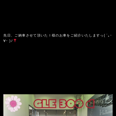
先日、ご納車させて頂いたＩ様のお車をご紹介いたしますっ( ´｡･
∀･ )ﾉ