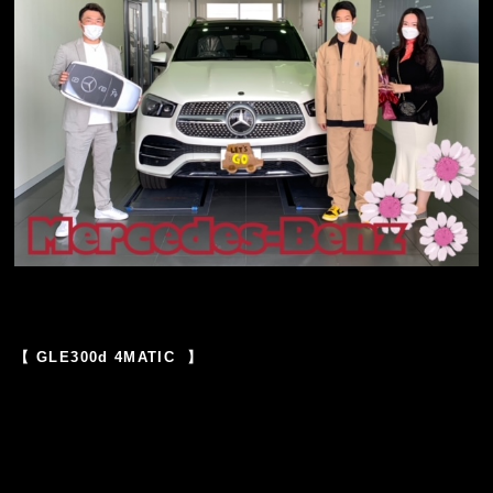
【 GLE300d 4MATIC 】