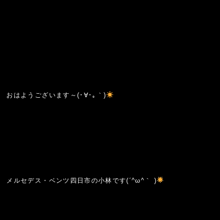
おはようございます～(･∀･｡｀)
メルセデス・ベンツ四日市の小林です(´^ω^｀ )