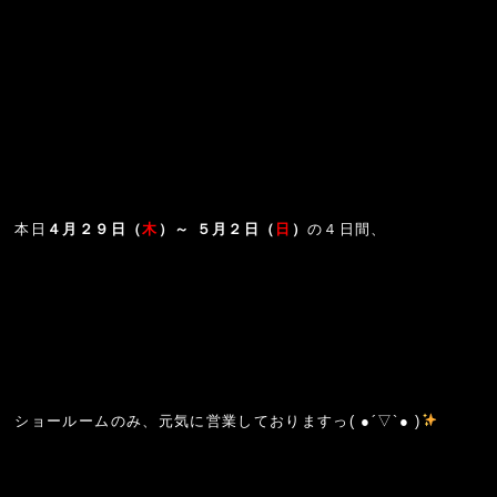
本日
４月２９日（
木
）～ ５月２
日（
日
）
の４日間、
ショールームのみ、元気に営業しておりますっ( ●´▽`● )