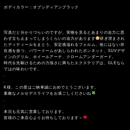
ボディカラー：オブシディアンブラック
写真だと分かりづらいのですが、実物を見るとあまりの迫力に思
わず立ち止まってしまうくらいの迫力があります
研ぎ澄まされ
たディティールをまとう、安定感溢れるフォルム。他にはない存
在感を放つ、パワードームがあしらわれたボンネット、SUVデザ
インのグリル、ホイールアーチ、クロームアンダーガード。
時代を先駆けるための力強さに満ちたエクステリアは、GLEなら
ではの味わいです。
.
.
K様、この度はご納車誠におめでとうございます。
素敵なメルセデスライフをお過ごしくださいね
.
.
本日も元気に営業しております。
皆様のご来店心よりお待ちしております～