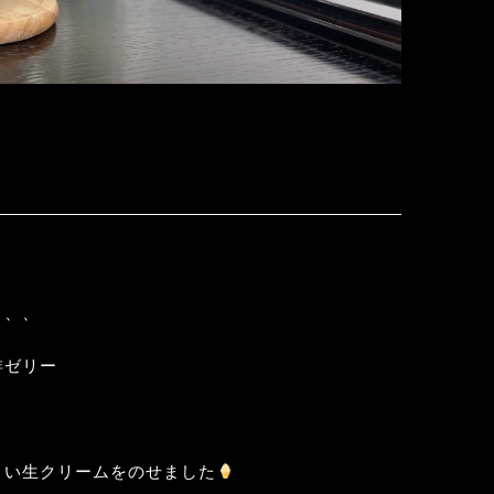
、、、
琲ゼリー
～い生クリームをのせました