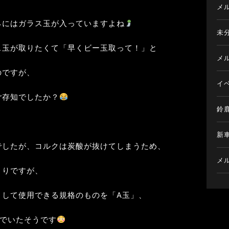
メ
ネにはガラス玉が入っていますよね
未
ス玉が取りたくて「早くビー玉取って！」と
メ
のですが、
イ
ご存知でしたか？
鈴
新
でしたが、コルクは炭酸が抜けてしまうため、
メ
まりですが、
として使用できる規格のものを「A玉」、
んでいたそうです