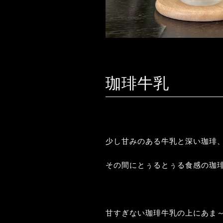
珈琲牛乳
少し甘みのある牛乳と深い珈琲
その間にとぅるとぅる食感の珈
甘すぎない珈琲牛乳の上にあま