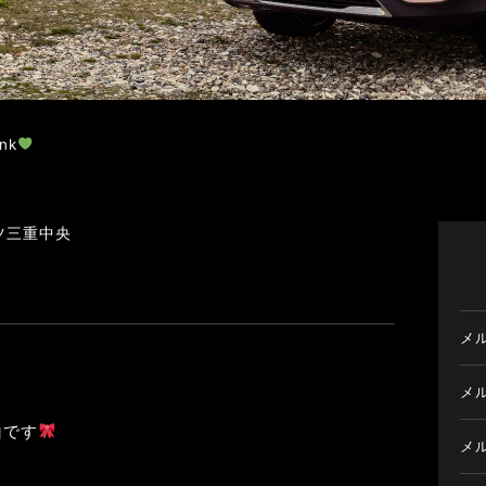
nk
ツ三重中央
メ
メ
山です
メ