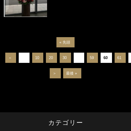
« 先頭
＜
...
10
20
30
...
59
60
61
＞
最後 »
カテゴリー