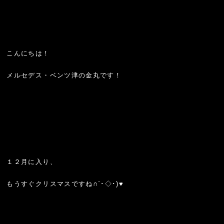
こんにちは！
メルセデス・ベンツ津の金丸です！
１２月に入り、
もうすぐクリスマスですね∩`･◇･)♥