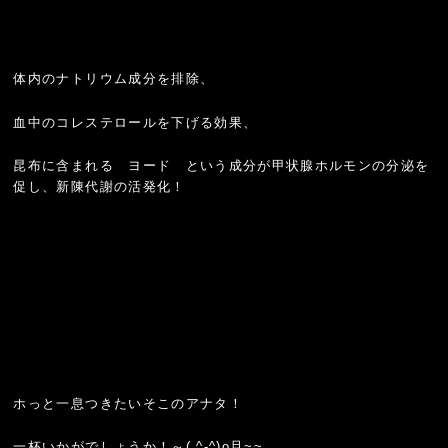
体内のナトリウム成分を排除、
血中のコレステロールを下げる効果、
昆布に含まれる ヨード という成分が甲状腺ホルモンの分泌を
促し、新陳代謝の活発化！
ホっと一息つきたいそこのアナタ！
一杯いかがでしょうか！～( ^-^)o旦~~