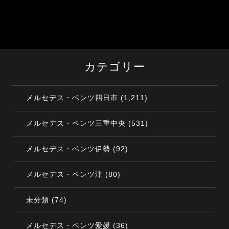
カテゴリー
(1,211)
メルセデス・ベンツ四日市
(531)
メルセデス・ベンツ三重中央
(92)
メルセデス・ベンツ伊勢
(80)
メルセデス・ベンツ津
(74)
未分類
(36)
メルセデス・ベンツ愛媛