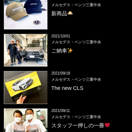
メルセデス・ベンツ三重中央
新商品
2021/10/01
メルセデス・ベンツ三重中央
ご納車
2021/09/18
メルセデス・ベンツ三重中央
The new CLS
2021/09/11
メルセデス・ベンツ三重中央
スタッフ一押しの一冊