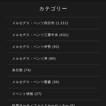
カテゴリー
(1,211)
メルセデス・ベンツ四日市
(531)
メルセデス・ベンツ三重中央
(92)
メルセデス・ベンツ伊勢
(80)
メルセデス・ベンツ津
(74)
未分類
(36)
メルセデス・ベンツ愛媛
(27)
イベント情報
(5)
鈴鹿サーティファイドカーセンター