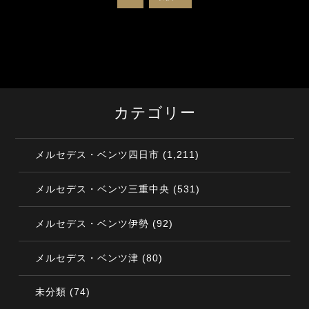
カテゴリー
(1,211)
メルセデス・ベンツ四日市
(531)
メルセデス・ベンツ三重中央
(92)
メルセデス・ベンツ伊勢
(80)
メルセデス・ベンツ津
(74)
未分類