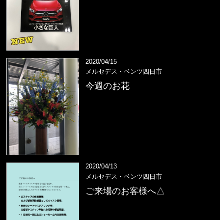
2020/04/15
メルセデス・ベンツ四日市
今週のお花
2020/04/13
メルセデス・ベンツ四日市
ご来場のお客様へ△