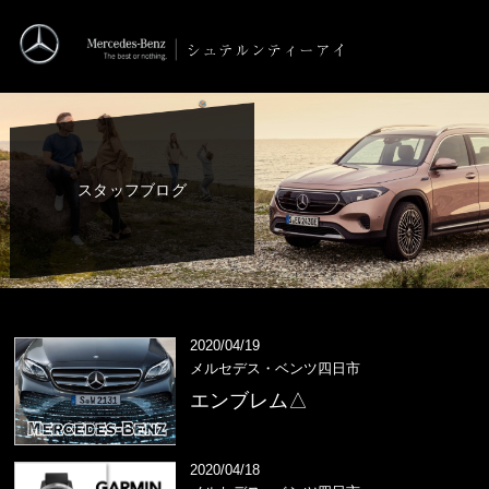
スタッフブログ
2020/04/19
メルセデス・ベンツ四日市
エンブレム△
2020/04/18