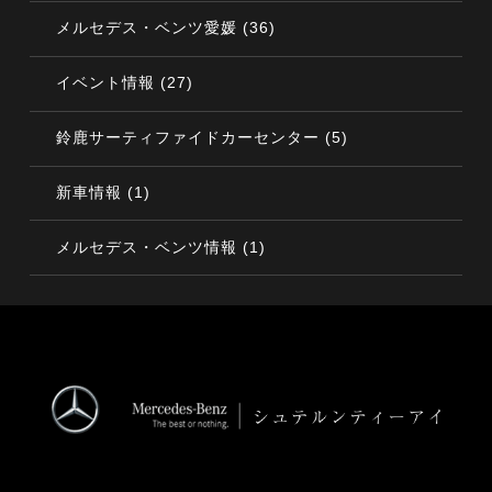
(36)
メルセデス・ベンツ愛媛
(27)
イベント情報
(5)
鈴鹿サーティファイドカーセンター
(1)
新車情報
(1)
メルセデス・ベンツ情報