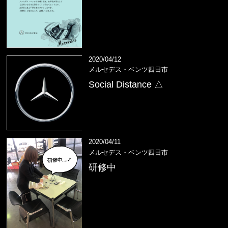
2020/04/12
メルセデス・ベンツ四日市
Social Distance △
2020/04/11
メルセデス・ベンツ四日市
研修中