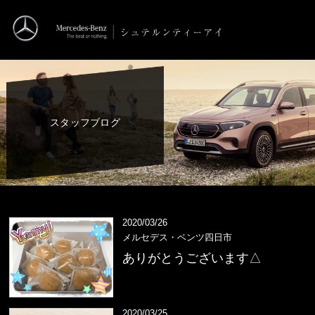
スタッフブログ
2020/03/26
メルセデス・ベンツ四日市
ありがとうございます△
2020/03/25