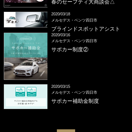
春のセーフティ大商談会△
2020/03/18
メルセデス・ベンツ四日市
ブラインドスポットアシスト
2020/03/16
メルセデス・ベンツ四日市
サポカー制度②
2020/03/15
メルセデス・ベンツ四日市
サポカー補助金制度